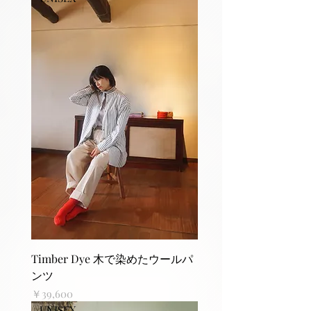
Timber Dye 木で染めたウールパ
ンツ
価格
￥39,600
UNISEX