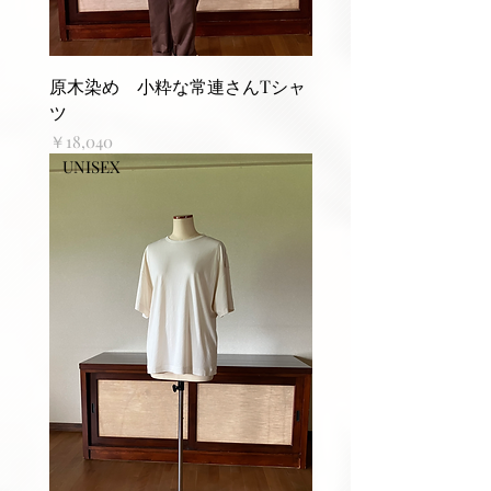
原木染め 小粋な常連さんTシャ
ツ
価格
￥18,040
UNISEX