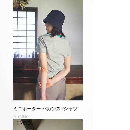
ミニボーダー バカンスTシャツ
価格
￥17,820
UNISEX