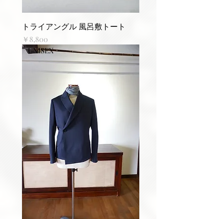
トライアングル 風呂敷トート
価格
￥8,800
UNISEX