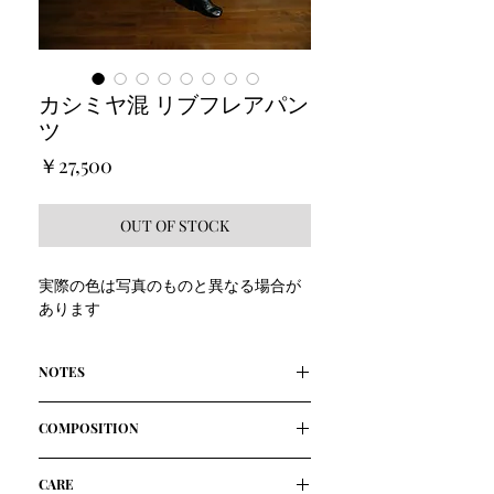
カシミヤ混 リブフレアパン
ツ
価
￥27,500
格
OUT OF STOCK
実際の色は写真のものと異なる場合が
あります
NOTES
"楽ちんフレアリブパンツ"
COMPOSITION
和歌山の丸編みリブ素材、膝抜けしに
くい抜群の伸縮性
88% 綿 10%カシミヤ 2%ポリウレタン
肌心地よい３シーズン着用可能な綿カ
CARE
原産国:日本