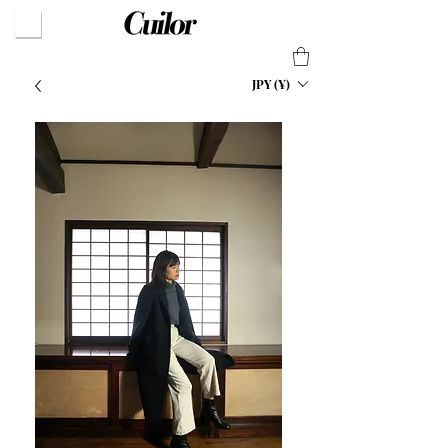
JPY (¥)