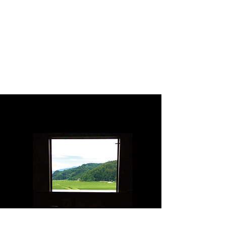
Men`s torso wearing size.2
made in Japan
Women`s torso wearing size.1
サラッとしたタッチと清涼感 DRY
AND COOL
上質な細い糸から作られ、さらりとし
た着心地
Smooth dry touch using special high
twisted yarn