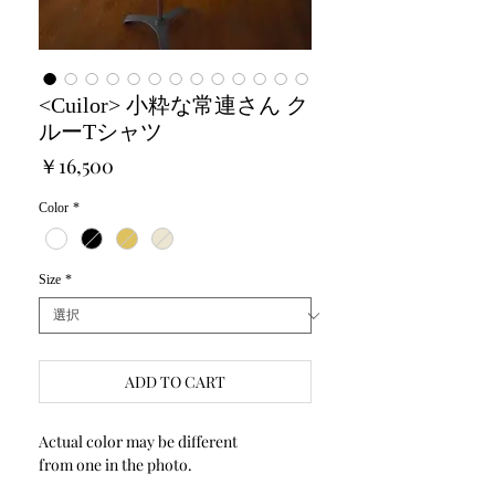
<Cuilor> 小粋な常連さん ク
ルーTシャツ
価
￥16,500
格
Color
*
Size
*
ADD TO CART
Actual color may be different
from one in the photo.