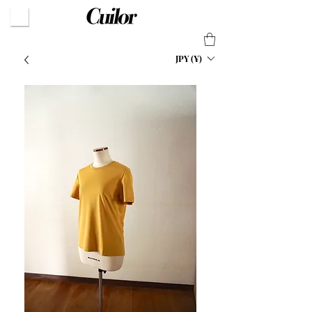
JPY (¥)