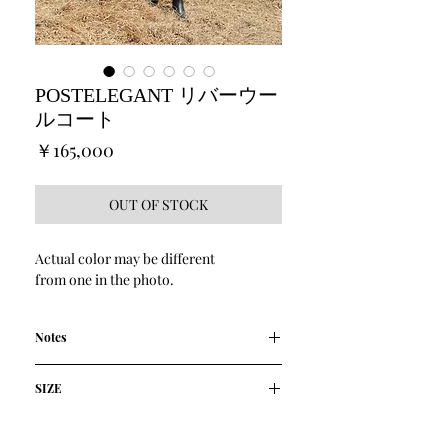
POSTELEGANT リバーウー
ルコート
価
￥165,000
格
OUT OF STOCK
Actual color may be different
from one in the photo.
Notes
ブランド定番の美しいオーバーコート
SIZE
愛知県で織り上げたダブルフェイス素
材。
ションヘル織機でゆっくりと織り上げ