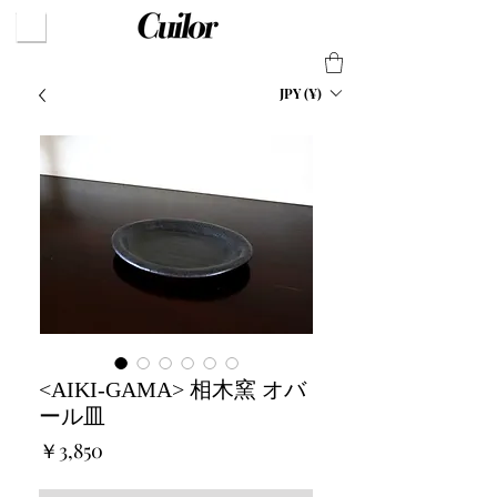
JPY (¥)
<AIKI-GAMA> 相木窯 オバ
ール皿
価
￥3,850
格