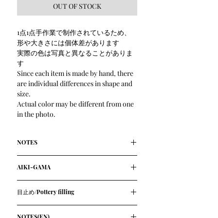
OUT OF STOCK
1点1点手作業で制作されているため、
形や大きさには個体差があります
実際の色は写真と異なることがありま
す
Since each item is made by hand, there
are individual differences in shape and
size.
Actual color may be different from one
in the photo.
NOTES
釉薬に地産のカラ松を使用
AIKI-GAMA
食べるにも洗うにも気持ちよい、する
りとした手触り
長野県の清流・相木川のほとりにある
手作業による自然な優しい風合い
目止め/Pottery filling
森の花工房 相木窯さん
電子レンジ使用可
釉薬に地産の材料を使用し、標高1,300
陶器は使用前に目止めを行うことをお
サイズ大きさ :縦長 約22cm 横幅 約
メートル、カラマツ林の中で作陶
NOTES(EN)