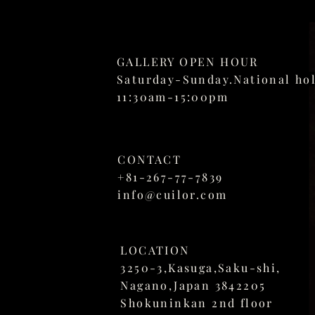
GALLERY OPEN HOUR
Saturday-Sunday.National ho
11:30am-15:00pm
CONTACT
+81-267-77-7839
info@cuilor.com
LOCATION
3250-3,
Kasuga,Saku-shi,
Nagano,Japan 3842205
Shokuninkan 2nd floor​