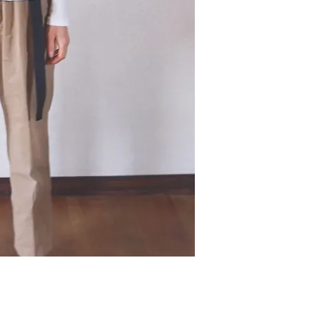
少し長めに設計した
size/c
着丈
雰囲気
m
後ろ丈を長めにした
長めの袖にウエスト
1
60
なフォルム
2
66
3
70
Body length:着丈 Ch
Sleeve:袖丈
サイズ寸法は生地製品
が生じる場合があり
Depending on the char
an error of about 2c