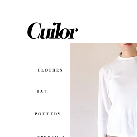
C L O T H E S
H A T
POTTERY