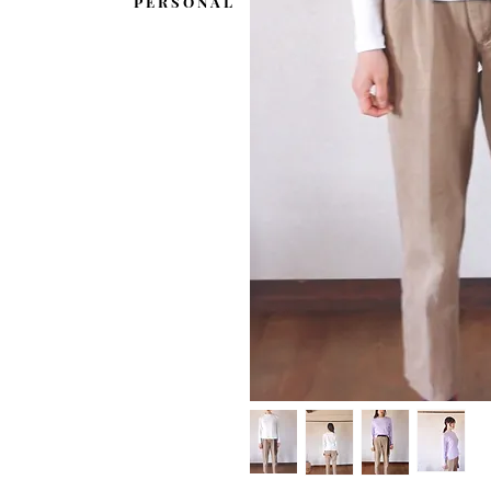
P E R S O N A L