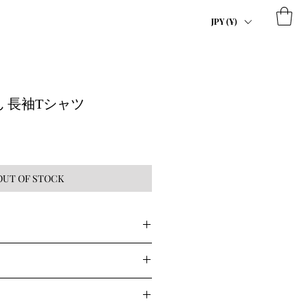
JPY (¥)
 長袖Tシャツ
OUT OF STOCK
プルさが小粋で、常連的に使って欲
の油分を残し、ふっくらしっとりと
するフライスリブ素材