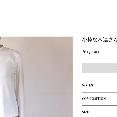
小粋な常連さん
価
￥17,490
格
NOTES
デザインされたシン
COMPOSITION
しい長袖Tシャツ
オーガニック綿本来
100% Cotton
した肌触り
SIZE
Made in Japan
天竺よりも伸び縮み