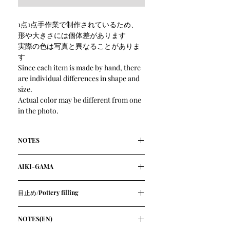
1点1点手作業で制作されているため、
形や大きさには個体差があります
実際の色は写真と異なることがありま
す
Since each item is made by hand, there
are individual differences in shape and
size.
Actual color may be different from one
in the photo.
NOTES
釉薬に地産の山桜を使用
AIKI-GAMA
食べるにも洗うにも気持ちよい、する
りとした手触り
長野県の清流・相木川のほとりにある
手作業による自然な優しい風合い
目止め/Pottery filling
森の花工房 相木窯さん
電子レンジ使用可
釉薬に地産の材料を使用し、標高1,300
陶器は使用前に目止めを行うことをお
サイズ大きさ :直径約7.5cm 高さ約7.5cm
メートル、カラマツ林の中で作陶
NOTES(EN)
勧めします。
普段使いを心掛け、艶感を持ったモダ