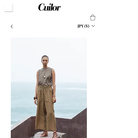
JPY (¥)