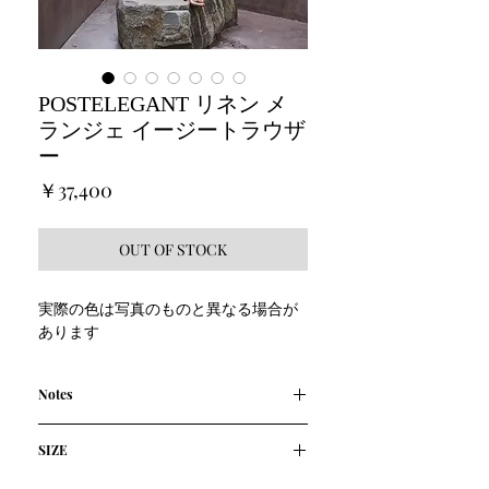
POSTELEGANT リネン メ
ランジェ イージートラウザ
ー
価
￥37,400
格
OUT OF STOCK
実際の色は写真のものと異なる場合が
あります
Notes
麻100%
SIZE
リネンの平織り、シャンブレーを使用
したイージーパンツ