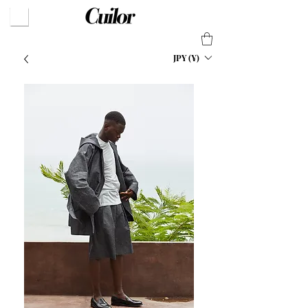
JPY (¥)