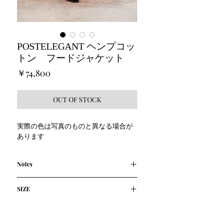
POSTELEGANT ヘンプコッ
トン フードジャケット
価
￥74,800
格
OUT OF STOCK
実際の色は写真のものと異なる場合が
あります
Notes
綿52% 麻(ヘンプ)48%
SIZE
軽やかで光沢が美しいシャンブレーカ
ラーの綿麻素材を使用。
size/cm
着
胸
肩
袖
黒の綿と、白いヘンプ麻を交織してい