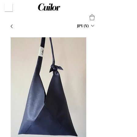
JPY (¥)