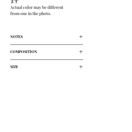
ます
Actual color may be different
from one in the photo.
NOTES
風呂敷から着想したデザインで、良質
COMPOSITION
なヴィーガンレザー(人工皮革)を使って
います。
人工皮革 100% / Synthetic Leather
ミニマルな三角形のパーツから組み立
SIZE
原産国:日本 / Made in Japan
てられたこのトートは、一枚皮で仕立
横30cm*高さ30cm(紐を含まない)*奥行
てることで余分なボリュームを取り除
き2cm
き、内と外に追加ポケットが備えられ
Width 30cm*Hight(not included the
ています。
handle tape) 30cm*Depth 2cm
見た目にもスッキリとしたフォルム
ハンドメイドの為、サイズ寸法は個体
が、装いにシャープさや軽快感を与え
差が生じる場合があります
てくれます。
Depending on the characteristics of the
ヴィーガンレザーを使うことで丸洗い
handmaking, an size error may occur.
が可能で、経年劣化も少なく色移りの
不安もありません。