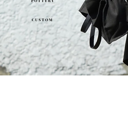
P O T T E R Y
C U S T O M