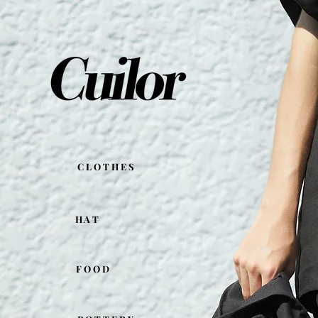
C L O T H E S
H A T
F O O D