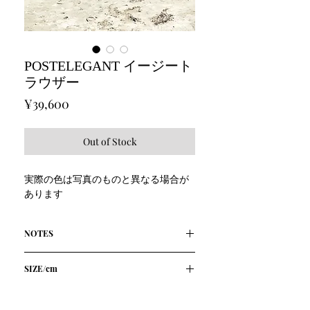
POSTELEGANT イージート
ラウザー
Price
¥39,600
Out of Stock
実際の色は写真のものと異なる場合が
あります
NOTES
ウール100%
SIZE/cm
家庭洗濯可能
ナチュラルストレッチ
size/cm
胴
ヒッ
股
股
シルエットを保つピンタックステッチ