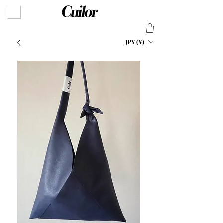
JPY (¥)