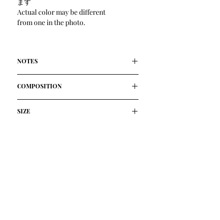
ます
Actual color may be different
from one in the photo.
NOTES
風呂敷から着想したデザインで、良質
COMPOSITION
なヴィーガンレザー(人工皮革)を使って
います。
人工皮革 100% / Synthetic Leather
ミニマルな三角形のパーツから組み立
SIZE
原産国:日本 / Made in Japan
てられたこのトートは、一枚皮で仕立
横30cm*高さ30cm(紐を含まない)*奥行
てることで余分なボリュームを取り除
き2cm
き、内と外に追加ポケットが備えられ
Width 30cm*Hight(not included the
ています。
handle tape) 30cm*Depth 2cm
見た目にもスッキリとしたフォルム
ハンドメイドの為、サイズ寸法は個体
が、装いにシャープさや軽快感を与え
差が生じる場合があります
てくれます。
Depending on the characteristics of the
ヴィーガンレザーを使うことで丸洗い
handmaking, an size error may occur.
が可能で、経年劣化も少なく色移りの
不安もありません。