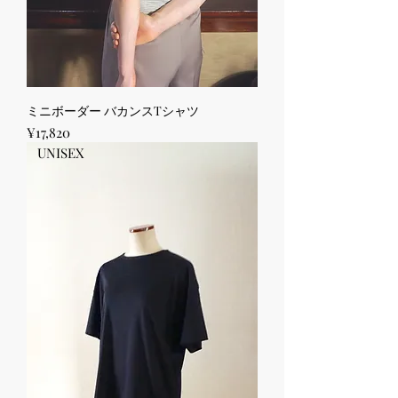
ミニボーダー バカンスTシャツ
Price
¥17,820
UNISEX