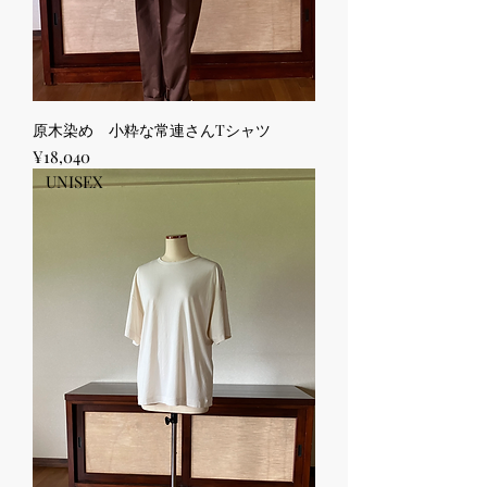
原木染め 小粋な常連さんTシャツ
Price
¥18,040
UNISEX